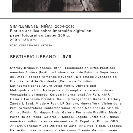
SIMPLEMENTE (NIÑA), 2004-2010
LADRONES MATAN (PITCHER), 2011
EN LOS HECHOS (PERRO), 2011
TODOS LOS VIERNES (CONEJO), 2011
SER, 2011
SUCESOS CARCELES TRIBUNAL, 2011
MANTENGA LO ATROPELLARON, 2011
QUEDAN 14.950.000 ASEO, 2011
THINK PERO NO LO PIENSES MÁS, 2015
PRIMATE EN BOLIVIA IA IA, 2015
SALVAGE IN SALSA INN, 2015
LOS DIBUJOS DE NUEVA YORK, 2013
DAME LA MANO, 2013
AUNQUE NO (CABEZA AZUL), 2013
PEPITA CABEZA COLA CABEZA, 2013
LOS DIBUJOS DE NUEVA YORK, 2013
CONEJOS, 2013
LE ANTO (CY TWOMBLY), 2013
DE VENECIA PA DONDE (PATO), 2015
QUE QUE, 2011
PERRO PICAO, 2011
PARAPLIJIACO (FELIZ), 2014
TU (MUJER), 2013
HASTA LOS PA 2, 2015
LOS DIBUJOS DE NUEVA YORK, 2013
LOS DIBUJOS DE NUEVA YORK, 2013
PERRO I TIBURON, 2014
CABEZA QUIJADA OCICO Y EXTRIMIDADES,
EN VEZ DE VIVIR MORIREMOS EN ELLA, 2011
DISTRITO BARÓN, 2011
EN EL PATIO DE LAS APARICIONES, 2006
Pintura acrílica sobre impresión digital en
2016
papel fotográfico Luster 260 g.
200 x 136 cm
FOTO: CORTESÍA DEL ARTISTA
BESTIARIO URBANO
1/1
Starsky Brines (Caracas, 1977). Licenciado en Artes Plásticas
mención Pintura (Instituto Universitario de Estudios Superiores
de Artes Plásticas Armando Reverón), Diplomado Avanzado en
Historia del Arte Occidental (Centro de Estudios
Latinoamericanos Arturo Uslar Pietri, Universidad
Metropolitana). Su trabajo ha sido ampliamente exhibido en
Venezuela y el mundo: Korean International Art Fair. KIAF.
Galería Fernando Pradilla, Seúl . Stranger than Banana. Gallery
Zandari, Seúl. Miedo ≠ Fear. LP Gallery, Nueva York. Visión de la
Pintura Venezolana Contemporánea, Museo Nacional de Arte de
China, Pekín. No Happy Ends. Galería Fernando Pradilla, Madrid.
Parcelita de Poder. Galería El Museo, Bogotá. Entre sus últimas
muestras individuales se encuentran: El Papel del Dibujo. GBG
ARTS®, Caracas y Los Objetos de Zato. ARS Publicidad, Caracas.
Ha recibido varios premios tales como: Premio Mención Joven