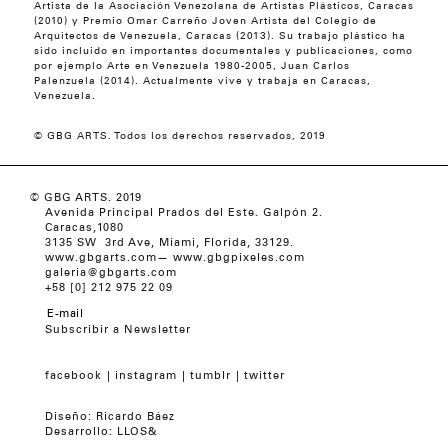
Artista de la Asociación Venezolana de Artistas Plásticos, Caracas
(2010) y Premio Omar Carreño Joven Artista del Colegio de
Arquitectos de Venezuela, Caracas (2013). Su trabajo plástico ha
sido incluido en importantes documentales y publicaciones, como
por ejemplo Arte en Venezuela 1980-2005, Juan Carlos
Palenzuela (2014). Actualmente vive y trabaja en Caracas,
Venezuela.
© GBG ARTS. Todos los derechos reservados, 2019
© GBG ARTS. 2019
Avenida Principal Prados del Este. Galpón 2.
Caracas,1080
3135 SW 3rd Ave, Miami, Florida, 33129.
www.gbgarts.com
—
www.gbgpixeles.com
galeria@gbgarts.com
+58 [0] 212 975 22 09
Subscribir a Newsletter
facebook
instagram
tumblr
twitter
Diseño:
Ricardo Báez
Desarrollo:
LLOS&