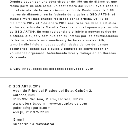
Octubre Joven con una obra circular de 150 cm de diámetro, que
forma parte de esta serie. En septiembre del 2017 llevó a cabo el
mural circular de la serie «Acumulación de Contornos» de 5.60
metros de diámetro, en la fachada de la galería GBG ARTS®, el
trabajo mural más grande realizado por la artista. Del 19 de
diciembre 2017 al 7 de enero 2018 realizó la residencia artística
en los espacios de la Macolla Creativa, con el apoyo y patrocinio
de GBG ARTS®. En esta residencia dio inicio a nuevas series de
pinturas, dibujos y continuó con su interés por las acumulaciones
de trazos, atmósferas cromáticas y texturas visuales. Allí,
también dió inicio a nuevas posibilidades dentro del campo
escultórico, donde sus dibujos y pinturas se convirtieron en
volúmenes orgánicos. Actualmente vive y trabaja en en Caracas,
Venezuela.
© GBG ARTS. Todos los derechos reservados, 2019
© GBG ARTS. 2019
Avenida Principal Prados del Este. Galpón 2.
Caracas,1080
3135 SW 3rd Ave, Miami, Florida, 33129.
www.gbgarts.com
—
www.gbgpixeles.com
galeria@gbgarts.com
+58 [0] 212 975 22 09
Subscribir a Newsletter