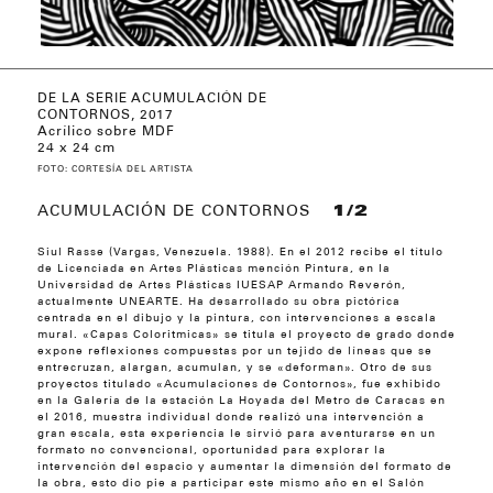
DE LA SERIE ACUMULACIÓN DE
DE LA SERIE ACUMULACIÓN DE
DE LA SERIE ATMÓSFERAS CROMÁTICAS,
DE LA SERIE ATMÓSFERAS CROMÁTICAS,
DE LA SERIE ATMÓSFERAS CROMÁTICAS,
DE LA SERIE ATMÓSFERAS CROMÁTICAS,
DE LA SERIE ATMÓSFERAS CROMÁTICAS,
DE LA SERIE ATMÓSFERAS CROMÁTICAS
DE LA SERIE ATMÓSFERAS CROMÁTICAS
DE LA SERIE ATMÓSFERAS CROMÁTICAS
BOCETO (MURAL), 2017
BOCETO (MURAL), 2017
ESTUDIOS CROMÁTICOS (CONJUNTO), 2018
ESTUDIOS CROMÁTICOS, 2018
CONTORNOS, 2017
CONTORNOS, 2017
2017
2017
2017
2017
2017
(DETALLE), 2017
(DETALLE), 2017
(DETALLE), 2017
Acrílico sobre MDF
24 x 24 cm
FOTO: CORTESÍA DEL ARTISTA
ACUMULACIÓN DE CONTORNOS
1/2
Siul Rasse (Vargas, Venezuela. 1988). En el 2012 recibe el título
de Licenciada en Artes Plásticas mención Pintura, en la
Universidad de Artes Plásticas IUESAP Armando Reverón,
actualmente UNEARTE. Ha desarrollado su obra pictórica
centrada en el dibujo y la pintura, con intervenciones a escala
mural. «Capas Coloritmicas» se titula el proyecto de grado donde
expone reflexiones compuestas por un tejido de líneas que se
entrecruzan, alargan, acumulan, y se «deforman». Otro de sus
proyectos titulado «Acumulaciones de Contornos», fue exhibido
en la Galería de la estación La Hoyada del Metro de Caracas en
el 2016, muestra individual donde realizó una intervención a
gran escala, esta experiencia le sirvió para aventurarse en un
formato no convencional, oportunidad para explorar la
intervención del espacio y aumentar la dimensión del formato de
la obra, esto dio pie a participar este mismo año en el Salón