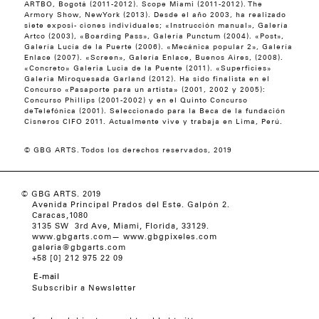
ARTBO, Bogotá (2011-2012). Scope Miami (2011-2012). The
Armory Show, NewYork (2013). Desde el año 2003, ha realizado
siete exposi- ciones individuales; «Instrucción manual», Galería
Artco (2003), «Boarding Pass», Galería Punctum (2004). «Post»,
Galería Lucía de la Puerte (2006). «Mecánica popular 2», Galería
Enlace (2007). «Screen», Galería Enlace, Buenos Aires, (2008).
«Concreto» Galeria Lucia de la Puente (2011). «Superficies»
Galeria Miroquesada Garland (2012). Ha sido finalista en el
Concurso «Pasaporte para un artista» (2001, 2002 y 2005):
Concurso Phillips (2001-2002) y en el Quinto Concurso
deTelefónica (2001). Seleccionado para la Beca de la fundación
Cisneros CIFO 2011. Actualmente vive y trabaja en Lima, Perú.
© GBG ARTS. Todos los derechos reservados, 2019
© GBG ARTS. 2019
Avenida Principal Prados del Este. Galpón 2.
Caracas,1080
3135 SW 3rd Ave, Miami, Florida, 33129.
www.gbgarts.com
—
www.gbgpixeles.com
galeria@gbgarts.com
+58 [0] 212 975 22 09
Subscribir a Newsletter