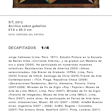
S/T, 2014
S/T, 2012
S/T, 2012
S/T, 2014
S/T, 2014
DE LA SERIE MIRABILIA 3, 2013
DE LA SERIE MIRABILIA 3, 2013
DE LA SERIE MIRABILIA 3, 2013
DE LA SERIE MIRABILIA 3, 2013
DE LA SERIE MIRABILIA 3, 2013
DE LA SERIE MIRABILIA 3, 2013
MIRABILIA 2, 2013
MIRABILIA 4, 2013
DE LA SERIE IGNOTO, 2013
DE LA SERIE IGNOTO, 2013
S/T, 2014
S/T, 2011
S/T, 2014
S/T, 2014
S/T, 2014
S/T, 2014
DE LA SERIE RELACIONES RESONANTES,
DE LA SERIE RELACIONES RESONANTES,
DE LA SERIE RELACIONES RESONANTES,
DE LA SERIE RELACIONES RESONANTES,
DE LA SERIE RELACIONES RESONANTES,
DE LA SERIE RELACIONES RESONANTES,
Acrílico sobre gobelino
2017
2017
2017
2017
2017
2017
57.6 x 85.3 cm
FOTO: CORTESÍA DEL ARTISTA
DECAPITADOS
1/4
Jorge Cabieses (Lima, Perú. 1971). Estudió Pintura en la Escuela
de Bellas Artes «Corriente Alterna», y se graduó con Medalla de
oro y plata (2000). Ha participado en numerosas muestras
colectivas: Resistencias (Casa de America 2003) «Obras
seleccionadas» 2da Bienal de Grabado, ICPNA, Lima, Perú
(2010).Trienal de CHILE, Santiago de Chile (2010).Trienal de Arte
Contemporáneo – ITCA. Praga, República Checa (2009).
«Develaciones-Tendencia», Berlín, Alemania, Polonia, Viena
(2007-2008). Miradas de fin de Siglo «Pop / Popular» Museo de
Arte de Lima (MALI), Lima, Perú (2007), Miradas de fin de Siglo
«Transito de Imágenes» Museo de Arte de Lima (MALI), Lima,
Perú (2007), entre otras. Ha participado en Ferias de Arte tales
como: Arteamericas, Miami, EE.UU (2007 – 2008). ArteBA Buenos
Aires, Argentina (2007 – 2008). ArtBO, Bogotá – Colombia
(2007).The Armory Show, NewYork (2011). Pinta, Londres (2011).