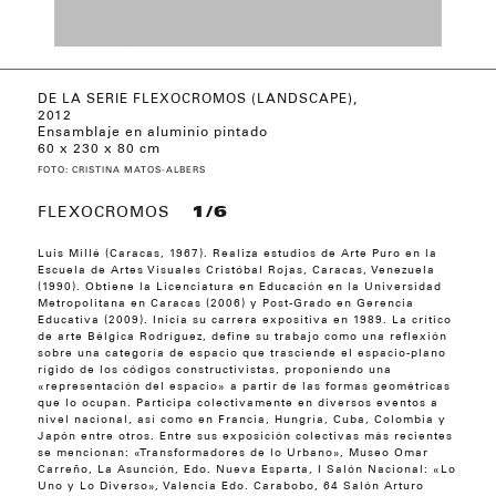
FLEXOCROMOS (MULTICOLORS), 2012
DE LA SERIE FLEXOCROMOS (LANDSCAPE),
DE LA SERIE FLEXOCROMOS (WHITE
DE LA SERIE FLEXOCROMOS (RED/BLUE),
FLEXOCROMO (LEMON), 2012
SIN TÍTULO, 2012
MULTIATEMPORAL (DETALLE), 2012
MULTIATEMPORAL, 2012
MULTIATEMPORAL (BLACK/YELLOW), 2016
MULTIATEMPORAL (BLACK/BLACK), 2016
MULTIATEMPORAL (BLACK/YELLOW/RED),
MULTIATEMPORAL (BLACK/YELLOW/RED),
MULTIATEMPORAL (BLACK/YELLOW/RED),
MULTIATEMPORAL (BLACK/PURPLE), 2017
TENSOFLEXOMETIRA
CAJA DE TENSOMETRÍA, 2018
2012
SQUARE), 2012
2012
2017
2017
2017
Ensamblaje en aluminio pintado
60 x 230 x 80 cm
FOTO: CRISTINA MATOS-ALBERS
FLEXOCROMOS
1/6
Luis Millé (Caracas, 1967). Realiza estudios de Arte Puro en la
Escuela de Artes Visuales Cristóbal Rojas, Caracas, Venezuela
(1990). Obtiene la Licenciatura en Educación en la Universidad
Metropolitana en Caracas (2006) y Post-Grado en Gerencia
Educativa (2009). Inicia su carrera expositiva en 1989. La crítico
de arte Bélgica Rodríguez, define su trabajo como una reflexión
sobre una categoría de espacio que trasciende el espacio-plano
rígido de los códigos constructivistas, proponiendo una
«representación del espacio» a partir de las formas geométricas
que lo ocupan. Participa colectivamente en diversos eventos a
nivel nacional, así como en Francia, Hungría, Cuba, Colombia y
Japón entre otros. Entre sus exposición colectivas más recientes
se mencionan: «Transformadores de lo Urbano», Museo Omar
Carreño, La Asunción, Edo. Nueva Esparta, I Salón Nacional: «Lo
Uno y Lo Diverso», Valencia Edo. Carabobo, 64 Salón Arturo