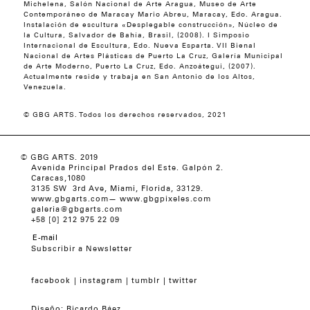
Michelena, Salón Nacional de Arte Aragua, Museo de Arte
Contemporáneo de Maracay Mario Abreu, Maracay, Edo. Aragua.
Instalación de escultura «Desplegable construcción», Núcleo de
la Cultura, Salvador de Bahía, Brasil, (2008). I Simposio
Internacional de Escultura, Edo. Nueva Esparta. VII Bienal
Nacional de Artes Plásticas de Puerto La Cruz, Galería Municipal
de Arte Moderno, Puerto La Cruz, Edo. Anzoátegui, (2007).
Actualmente reside y trabaja en San Antonio de los Altos,
Venezuela.
© GBG ARTS. Todos los derechos reservados, 2021
© GBG ARTS. 2019
Avenida Principal Prados del Este. Galpón 2.
Caracas,1080
3135 SW 3rd Ave, Miami, Florida, 33129.
www.gbgarts.com
—
www.gbgpixeles.com
galeria@gbgarts.com
+58 [0] 212 975 22 09
Subscribir a Newsletter
facebook
instagram
tumblr
twitter
Diseño:
Ricardo Báez