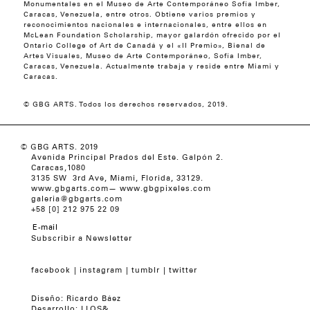
Monumentales en el Museo de Arte Contemporáneo Sofía Imber,
Caracas, Venezuela, entre otros. Obtiene varios premios y
reconocimientos nacionales e internacionales, entre ellos en
McLean Foundation Scholarship, mayor galardón ofrecido por el
Ontario College of Art de Canadá y el «II Premio», Bienal de
Artes Visuales, Museo de Arte Contemporáneo, Sofía Imber,
Caracas, Venezuela. Actualmente trabaja y reside entre Miami y
Caracas.
© GBG ARTS. Todos los derechos reservados, 2019.
© GBG ARTS. 2019
Avenida Principal Prados del Este. Galpón 2.
Caracas,1080
3135 SW 3rd Ave, Miami, Florida, 33129.
www.gbgarts.com
—
www.gbgpixeles.com
galeria@gbgarts.com
+58 [0] 212 975 22 09
Subscribir a Newsletter
facebook
instagram
tumblr
twitter
Diseño:
Ricardo Báez
Desarrollo:
LLOS&