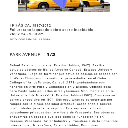
TRIFÁSICA, 1997-2012
DISLOCATED VERTICAL (IRIDESCENT BLUE),
LEVITANTE INVERSA COD. C201, 2015
LEVITANTE COD. C200, 2015
Poliuretano laqueado sobre acero inoxidable
2012
265 x 245 x 30 cm
FOTO: CORTESÍA DEL ARTISTA
PARK AVENUE
1/2
Rafael Barrios (Louisiana, Estados Unidos, 1947). Realiza
estudios básicos de Bellas Artes en Canadá, Estados Unidos y
Venezuela, luego de terminar sus estudios básicos es becado por
J. Walter Thompson International para estudiar en el Ontario
College of Art deToronto, Canadá (1973) graduándose con
honores en Arte Puro y Comunicación y Diseño. Obtiene beca
para Post-Grado en Bellas Artes yTécnicas Monumentales en la
Universidad de NuevaYork, Estados Unidos (1982). Comienza su
carrera expositiva en 1971. Sus esculturas se caracterizan por
romper con la direccionalidad ortodoxa, accediendo a nuevas
posibilidades para la percepción. Esta representado en
colecciones privadas dentro y fuera de Venezuela. Sus obras se
encuentras en espacio públicos como la Fundación Polar,
Caracas, Venezuela; Art et Industry y Presidencia de la Coca-Cola
International, Nueva York, Estados Unidos; Esculturas