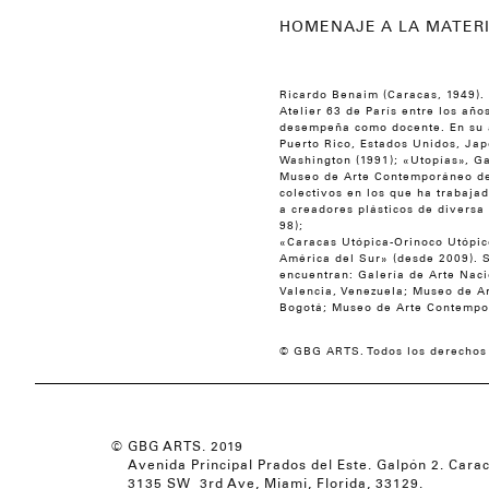
HOMENAJE A LA MATER
Ricardo Benaim (Caracas, 1949).
Atelier 63 de París entre los añ
desempeña como docente. En su a
Puerto Rico, Estados Unidos, Jap
Washington (1991); «Utopías», Ga
Museo de Arte Contemporáneo de C
colectivos en los que ha trabaj
a creadores plásticos de diversa
98);
«Caracas Utópica-Orinoco Utópic
América del Sur» (desde 2009). S
encuentran: Galería de Arte Nac
Valencia, Venezuela; Museo de 
Bogotá; Museo de Arte Contempor
© GBG ARTS. Todos los derechos
© GBG ARTS. 2019
Avenida Principal Prados del Este. Galpón 2. Cara
3135 SW 3rd Ave, Miami, Florida, 33129.