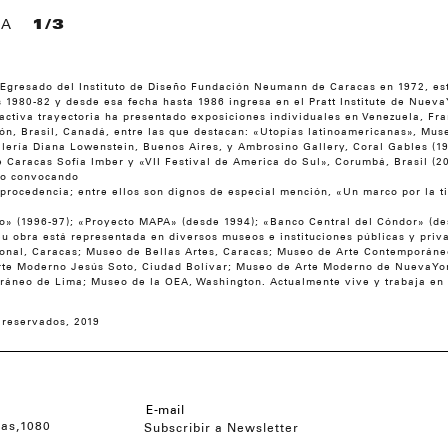
IA
1/3
 Egresado del Instituto de Diseño Fundación Neumann de Caracas en 1972, est
os 1980-82 y desde esa fecha hasta 1986 ingresa en el Pratt Institute de Nuev
ctiva trayectoria ha presentado exposiciones individuales en Venezuela, Fra
ón, Brasil, Canadá, entre las que destacan: «Utopías latinoamericanas», Mus
lería Diana Lowenstein, Buenos Aires, y Ambrosino Gallery, Coral Gables (1
aracas Sofía Imber y «VII Festival de America do Sul», Corumbá, Brasil (20
ado convocando
 procedencia; entre ellos son dignos de especial mención, «Un marco por la t
o» (1996-97); «Proyecto MAPA» (desde 1994); «Banco Central del Cóndor» (d
u obra está representada en diversos museos e instituciones públicas y priva
ional, Caracas; Museo de Bellas Artes, Caracas; Museo de Arte Contemporáne
Arte Moderno Jesús Soto, Ciudad Bolívar; Museo de Arte Moderno de NuevaYo
áneo de Lima; Museo de la OEA, Washington. Actualmente vive y trabaja en 
 reservados, 2019
cas,1080
Subscribir a Newsletter