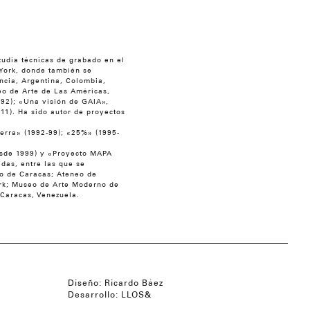
udia técnicas de grabado en el
aYork, donde también se
ncia, Argentina, Colombia,
eo de Arte de Las Américas,
992); «Una visión de GAIA»,
11). Ha sido autor de proyectos
ierra» (1992-99); «25%» (1995-
esde 1999) y «Proyecto MAPA
das, entre las que se
o de Caracas; Ateneo de
rk; Museo de Arte Moderno de
Caracas, Venezuela.
Diseño:
Ricardo Báez
Desarrollo:
LLOS&