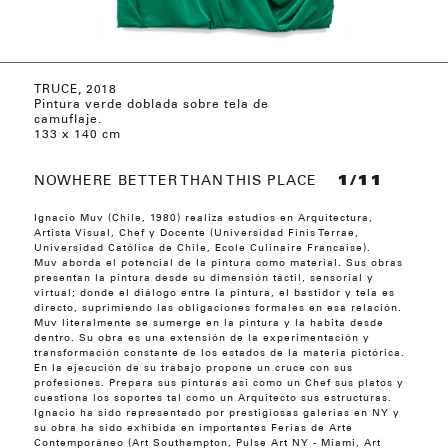
TRUCE, 2018
TODAY IS A GOOD DAY
VERTICAL HORIZON, 2018
ENVERO, 2018
ALL IS INSIDE
LEAVES GRASS
AROUND THE BEND
THE MOUNT OF VENUS
IN THIS MOMENT, IN THIS PLACE, 2017
GOLD, 2018
ROSAS BANCAS
SILENCIO
BOTÁNICA CÓSMICA
LO VEO DESDE ARRIBA
ALGO SE DESPIERTA
ES UNA GALAXIA CON LA FORMA DE MIS
ROSAS BANCAS
Pintura verde doblada sobre tela de
MANOS
camuflaje.
133 x 140 cm
NOWHERE BETTER THAN THIS PLACE
1/11
Ignacio Muv (Chile, 1980) realiza estudios en Arquitectura,
Artista Visual, Chef y Docente (Universidad Finis Terrae,
Universidad Católica de Chile, Ecole Culinaire Francaise).
Muv aborda el potencial de la pintura como material. Sus obras
presentan la pintura desde su dimensión táctil, sensorial y
virtual; donde el diálogo entre la pintura, el bastidor y tela es
directo, suprimiendo las obligaciones formales en esa relación.
Muv literalmente se sumerge en la pintura y la habita desde
dentro. Su obra es una extensión de la experimentación y
transformación constante de los estados de la materia pictórica.
En la ejecución de su trabajo propone un cruce con sus
profesiones. Prepara sus pinturas asi como un Chef sus platos y
cuestiona los soportes tal como un Arquitecto sus estructuras.
Ignacio ha sido representado por prestigiosas galerias en NY y
su obra ha sido exhibida en importantes Ferias de Arte
Contemporáneo (Art Southampton, Pulse Art NY - Miami, Art