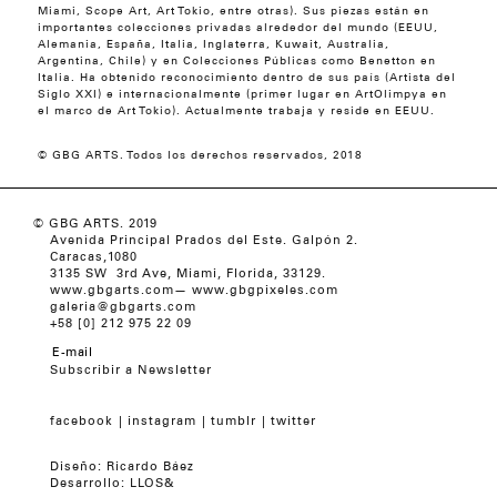
Miami, Scope Art, Art Tokio, entre otras). Sus piezas están en
importantes colecciones privadas alrededor del mundo (EEUU,
Alemania, España, Italia, Inglaterra, Kuwait, Australia,
Argentina, Chile) y en Colecciones Públicas como Benetton en
Italia. Ha obtenido reconocimiento dentro de sus país (Artista del
Siglo XXI) e internacionalmente (primer lugar en ArtOlimpya en
el marco de Art Tokio). Actualmente trabaja y reside en EEUU.
© GBG ARTS. Todos los derechos reservados, 2018
© GBG ARTS. 2019
Avenida Principal Prados del Este. Galpón 2.
Caracas,1080
3135 SW 3rd Ave, Miami, Florida, 33129.
www.gbgarts.com
—
www.gbgpixeles.com
galeria@gbgarts.com
+58 [0] 212 975 22 09
Subscribir a Newsletter
facebook
instagram
tumblr
twitter
Diseño:
Ricardo Báez
Desarrollo:
LLOS&