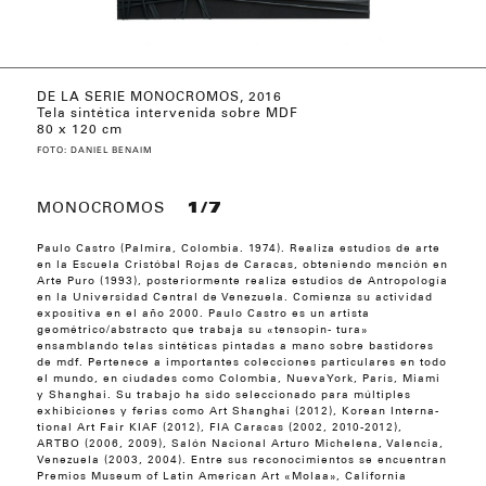
DE LA SERIE MONOCROMOS, 2016
DE LA SERIE MONOCROMOS, 2016
DE LA SERIE MONOCROMOS, 2016
DE LA SERIE MONOCROMOS, 2016
DE LA SERIE MONOCROMOS, 2017
DE LA SERIE MONOCROMOS, 2014
DE LA SERIE MONOCROMOS, 2014
DE LA SERIE TENSOPINTURA, 2016
DE LA SERIE TENSOPINTURA, 2016
DE LA SERIE TENSOPINTURA, 2016
DE LA SERIE TENSOPINTURA (BUBBLE GUM),
Tela sintética intervenida sobre MDF
2017
80 x 120 cm
FOTO: DANIEL BENAIM
MONOCROMOS
1/7
Paulo Castro (Palmira, Colombia. 1974). Realiza estudios de arte
en la Escuela Cristóbal Rojas de Caracas, obteniendo mención en
Arte Puro (1993), posteriormente realiza estudios de Antropología
en la Universidad Central de Venezuela. Comienza su actividad
expositiva en el año 2000. Paulo Castro es un artista
geométrico/abstracto que trabaja su «tensopin- tura»
ensamblando telas sintéticas pintadas a mano sobre bastidores
de mdf. Pertenece a importantes colecciones particulares en todo
el mundo, en ciudades como Colombia, NuevaYork, París, Miami
y Shanghai. Su trabajo ha sido seleccionado para múltiples
exhibiciones y ferias como Art Shanghai (2012), Korean Interna-
tional Art Fair KIAF (2012), FIA Caracas (2002, 2010-2012),
ARTBO (2006, 2009), Salón Nacional Arturo Michelena, Valencia,
Venezuela (2003, 2004). Entre sus reconocimientos se encuentran
Premios Museum of Latin American Art «Molaa», California