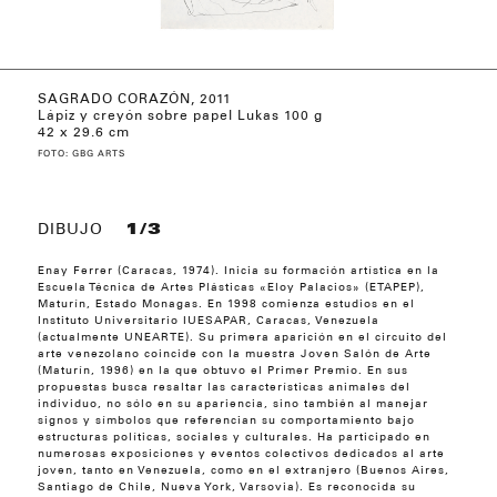
SAGRADO CORAZÓN, 2011
ROJOS, 2011
AUTORRETRATO, 2011
CUENTOS DE MI CASA, 2011
HABITANTES DEL CIELO, 2011
LA MAJA, 2011
DOCTOR SANTO, 2011
ÚLTIMA CENA, 2011
ANIMALES DE ASFALTO (ENSAMBLAJE),
PUPITRE (INSTALACIÓN), 2011
Lápiz y creyón sobre papel Lukas 100 g
2011
42 x 29.6 cm
FOTO: GBG ARTS
DIBUJO
1/3
Enay Ferrer (Caracas, 1974). Inicia su formación artística en la
Escuela Técnica de Artes Plásticas «Eloy Palacios» (ETAPEP),
Maturín, Estado Monagas. En 1998 comienza estudios en el
Instituto Universitario IUESAPAR, Caracas, Venezuela
(actualmente UNEARTE). Su primera aparición en el circuito del
arte venezolano coincide con la muestra Joven Salón de Arte
(Maturín, 1996) en la que obtuvo el Primer Premio. En sus
propuestas busca resaltar las características animales del
individuo, no sólo en su apariencia, sino también al manejar
signos y símbolos que referencian su comportamiento bajo
estructuras políticas, sociales y culturales. Ha participado en
numerosas exposiciones y eventos colectivos dedicados al arte
joven, tanto en Venezuela, como en el extranjero (Buenos Aires,
Santiago de Chile, Nueva York, Varsovia). Es reconocida su