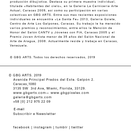
producción dibujística. Destaca su primera muestra individual,
titulada «Habitantes del cielo», en la Galería La Carnicería Arte
Actual, Caracas 2009, así como su participación en varias
colectivas en GBG ARTS. Entre sus mas recientes exposiciones
individuales se encuentra «La Santa Fe» 2013, Galería Gsiete,
Centro de Arte Los Galpones, Caracas. Su trabajo le ha merecido
varios premios y reconocimientos, entre ellos la Mención de
Honor del Salón CANTV y Jóvenes con FIA, Caracas 2005 y el
Premio Joven Artista menor de 35 años del Salón Nacional de
Arte de Aragua, 2006. Actualmente reside y trabaja en Caracas,
Venezuela.
© GBG ARTS. Todos los derechos reservados, 2019
© GBG ARTS. 2019
Avenida Principal Prados del Este. Galpón 2.
Caracas,1080
3135 SW 3rd Ave, Miami, Florida, 33129.
www.gbgarts.com
—
www.gbgpixeles.com
galeria@gbgarts.com
+58 [0] 212 975 22 09
Subscribir a Newsletter
facebook
instagram
tumblr
twitter