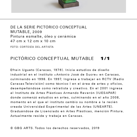
DE LA SERIE PICTÓRICO CONCEPTUAL
DE LA SERIE INTERCRUZAMIENTOS, 2016
DETALLE DE LA SERIE INTERCRUZAMIENTOS,
DE LA SERIE FORMATO PÍXELES, 2016
DE LA SERIE FORMATO PÍXELES, 2016
DE LA SERIE INTERPROGRESIONES, 2017
DE LA SERIE INTERPROGRESIONES, 2017
DE LA SERIE TRANSMARCO, 2017
DE LA SERIE TRANSMARCO, 2017
MUTABLE, 2009
2016
Pintura esmalte, óleo y cerámica
47 cm x 12 cm x 10 cm
FOTO: CORTESÍA DEL ARTISTA
PICTÓRICO CONCEPTUAL MUTABLE
1/1
Efraín Ugueto (Caracas, 1976). Inicia estudios de diseño
industrial en el instituto «Antonio José de Sucre» en Caracas,
culminando en 1998. En 1997, Ingresa a trabajar en RCTV (Radio
Caracas Televisión) como técnico I en el área de artes y oficios,
desempeñándose como retratista y creativo. En el 2001 ingresa
al Instituto de Artes Plásticas Armando Reverón (IUESAPAR)
donde comenzó estudios en artes, culminando en el año 2008,
momento en el que el instituto cambio su nombre a la recién
creada Universidad Experimental de las Artes (UNEARTE).
Graduándose de Licenciado en Artes Plásticas, mención Pintura.
Actualmente reside y trabaja en Caracas.
© GBG ARTS. Todos los derechos reservados, 2019