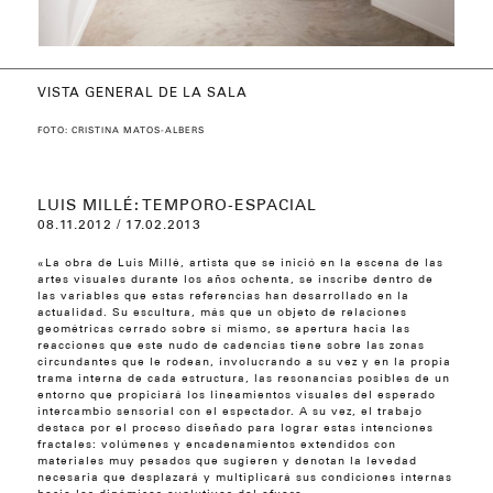
VISTA GENERAL DE LA SALA
DE LA SERIE FLEXOCROMOS (LANDSCAPE),
VISTA GENERAL DE SALA
MIULTIATEMPORAL, 2012
MIULTIATEMPORAL (DETALLE), 2012
2012
FOTO: CRISTINA MATOS-ALBERS
LUIS MILLÉ: TEMPORO-ESPACIAL
08.11.2012 / 17.02.2013
«La obra de Luis Millé, artista que se inició en la escena de las
artes visuales durante los años ochenta, se inscribe dentro de
las variables que estas referencias han desarrollado en la
actualidad. Su escultura, más que un objeto de relaciones
geométricas cerrado sobre sí mismo, se apertura hacia las
reacciones que este nudo de cadencias tiene sobre las zonas
circundantes que le rodean, involucrando a su vez y en la propia
trama interna de cada estructura, las resonancias posibles de un
entorno que propiciará los lineamientos visuales del esperado
intercambio sensorial con el espectador. A su vez, el trabajo
destaca por el proceso diseñado para lograr estas intenciones
fractales: volúmenes y encadenamientos extendidos con
materiales muy pesados que sugieren y denotan la levedad
necesaria que desplazará y multiplicará sus condiciones internas