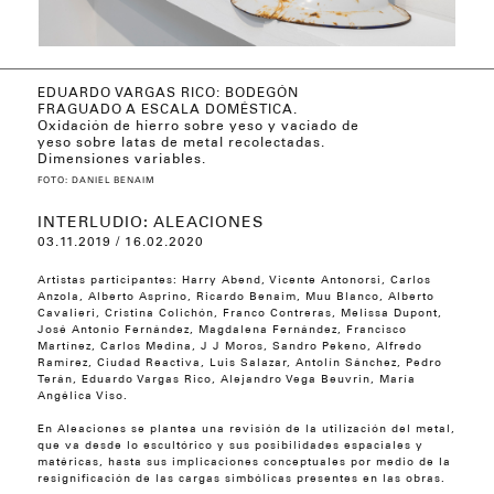
EDUARDO VARGAS RICO: BODEGÓN
RICARDO BENAIM: TORRES DEL SILENCIO
JOSÉ ANTONIO FERNÁNDEZ
FRAGUADO A ESCALA DOMÉSTICA.
Oxidación de hierro sobre yeso y vaciado de
yeso sobre latas de metal recolectadas.
Dimensiones variables.
FOTO: DANIEL BENAIM
INTERLUDIO: ALEACIONES
03.11.2019 / 16.02.2020
Artistas participantes: Harry Abend, Vicente Antonorsi, Carlos
Anzola, Alberto Asprino, Ricardo Benaim, Muu Blanco, Alberto
Cavalieri, Cristina Colichón, Franco Contreras, Melissa Dupont,
José Antonio Fernández, Magdalena Fernández, Francisco
Martínez, Carlos Medina, J J Moros, Sandro Pekeno, Alfredo
Ramírez, Ciudad Reactiva, Luis Salazar, Antolín Sánchez, Pedro
Terán, Eduardo Vargas Rico, Alejandro Vega Beuvrin, María
Angélica Viso.
En Aleaciones se plantea una revisión de la utilización del metal,
que va desde lo escultórico y sus posibilidades espaciales y
matéricas, hasta sus implicaciones conceptuales por medio de la
resignificación de las cargas simbólicas presentes en las obras.