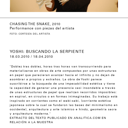
CHASING THE SNAKE, 2010
CHASING THE SNAKE, 2010
Performance con piezas del artista
FOTO: CORTESÍA DEL ARTISTA
YOSHI: BUSCANDO LA SERPIENTE
18.03.2010 / 18.04.2010
"Doblez tras doblez, horas tras horas van transcurriendo para
materializarse en obras de arte compuestas por unas estructuras
en papel que parecieran avanzar hacia el infinito y no dejan de
asombrar a propios y extraños. La obra de Yoshi parece
suscribirse a la búsqueda de una impecabilidad estética y tiene
la capacidad de generar una presencia casi insondable a través
de unas estructuras de papel que realizan recorridos imposibles:
en espiral, en círculos o en formas inimaginadas. Su trabajo está
inspirado en corrientes como el wabi-sabi, (corriente estética
japonesa sobre la cual se fundaron las bases del minimalismo en
occidente), arquitectura y arte islámico e hindú, geometría sacra
y arquitectura moderna."
EXTRACTO DEL TEXTO PUBLICADO EN ANALITICA.COM EN
RELACIÓN A LA MUESTRA