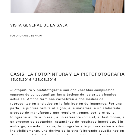
VISTA GENERAL DE LA SALA
JOSÉ M. RAMÍREZ: RETRATOS AUSENTES.
MARÍA TERESA HAMON: SIN TÍTULO, 2016
LESLY CHACÓN: MARINAS Y OTRAS, 2014-
LESLY CHACÓN: MARINAS Y OTRAS, 2014-
VISTA GENERAL DE LA SALA
EFRAÍN UGUETO: DE’MORFOS DE LA SERIE
EFRAÍN UGUETO: DE’MORFOS DE LA SERIE
ARSENIO REYES & CLARA FERRAND: PROJET
COSTANZA DE ROGATIS: HUMAN NATURE,
VISTA GENERAL DE LA SALA
VISTA GENERAL DE LA SALA
STARSKY BRINES: DE LA SERIE YOU SPEAK
APROPIACIONES ÍNTIMAS, 2014–2016
2016
2016
INTERCRUZAMIENTOS, 2016
INTERCRUZAMIENTOS, 2016
LULEÅ, 2016
2016
‘BOUT PAINTING… (JDG), 2016
FOTO: DANIEL BENAIM
LUBESHKA SUÁREZ: Líneas estructurales,
RIGOBERTO ASTUPUMA: The Whale. De la
2016
RAFAEL ARTEAGA: DE LA SERIE IMAGEN
serie Ryden’s Dreams, 2016
Fotografía digital impresa en caja de luz
NÉMICA, 2016
Óleo sobre tela
120 x 80 cm
2 pinturas de óleo sobre tela
120 x 100 cm
150 x 120 cm c/u
OASIS: LA FOTOPINTURA Y LA PICTOFOTOGRAFÍA
15.05.2016 / 28.08.2016
«Fotopintura y pictofotografía son dos vocablos compuestos
capaces de conceptualizar las prácticas de las artes visuales
actuales. Ambos términos verbalizan a dos medios de
representación anclados en la fabricación de imágenes. Por una
parte, la pintura remite al signo, a la metáfora, a un elaborado
proceso de manufactura que requiere tiempo; por la otra, la
fotografía alude a lo real, a un referente indicial, al testimonio, a
un proceso de captación instantáneo de resultado inmediato. Sin
embargo, en esta muestra, la fotografía y la pintura están atadas
indivisiblemente, una deriva de la otra (alterando aquella noción