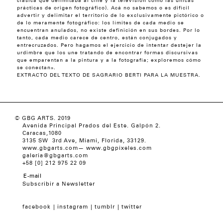
clásica que delimitaba al cine y la televisión como las únicas
prácticas de origen fotográfico). Acá no sabemos o es difícil
advertir y delimitar el territorio de lo exclusivamente pictórico o
de lo meramente fotográfico: los límites de cada medio se
encuentran anulados, no existe definición en sus bordes. Por lo
tanto, cada medio carece de centro, están conjugados y
entrecruzados. Pero hagamos el ejercicio de intentar destejer la
urdimbre que los une tratando de encontrar formas discursivas
que emparentan a la pintura y a la fotografía; exploremos cómo
se conectan».
EXTRACTO DEL TEXTO DE SAGRARIO BERTI PARA LA MUESTRA.
© GBG ARTS. 2019
Avenida Principal Prados del Este. Galpón 2.
Caracas,1080
3135 SW 3rd Ave, Miami, Florida, 33129.
www.gbgarts.com
—
www.gbgpixeles.com
galeria@gbgarts.com
+58 [0] 212 975 22 09
Subscribir a Newsletter
facebook
instagram
tumblr
twitter