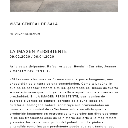
VISTA GENERAL DE SALA
VISTA GENERAL DE SALA
VISTA GENERAL DE SALA
VISTA GENERAL DE SALA
VISTA GENERAL DE SALA
FOTO: DANIEL BENAIM
LA IMAGEN PERSISTENTE
09.02.2020 / 06.04.2020
Artistas participantes: Rafael Arteaga, Hecdwin Carreño, Jeanne
Jiménez y Paul Parrella.
«Si las constelaciones se forman con cuerpos e imágenes, una
exposición de pintura es una constelación. Como tal, reúne lo
que no es necesariamente similar, generando así líneas de fuerza
—o relaciones— que incluyen en ella a aquellos que entren en su
proximidad. En LA IMAGEN PERSISTENTE, esa reunión de
cuerpos diversos de pintura, carente de alguna ideación
curatorial homogeneizadora, construye sus proximidades en
torno a una voluntad de reflexionar sobre un oficio que ha
producido imágenes en estructuras temporales tan diversas como
la de los trescientos años de la historia del arte o la más remota
y arcaica forma de inscripción del paleolítico. La pintura
entendida como imagen persistente puede abarcar, tanto el uso