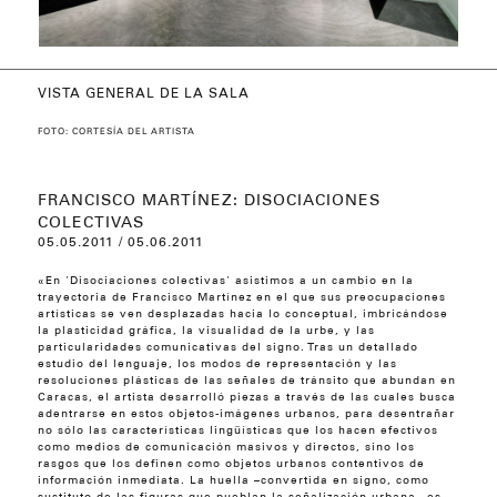
VISTA GENERAL DE LA SALA
VISTA GENERAL DE LA SALA
INTERVENCIONES URBANAS
INTERVENCIONES URBANAS
FOTO: CORTESÍA DEL ARTISTA
FRANCISCO MARTÍNEZ: DISOCIACIONES
COLECTIVAS
05.05.2011 / 05.06.2011
«En 'Disociaciones colectivas' asistimos a un cambio en la
trayectoria de Francisco Martínez en el que sus preocupaciones
artísticas se ven desplazadas hacia lo conceptual, imbricándose
la plasticidad gráfica, la visualidad de la urbe, y las
particularidades comunicativas del signo. Tras un detallado
estudio del lenguaje, los modos de representación y las
resoluciones plásticas de las señales de tránsito que abundan en
Caracas, el artista desarrolló piezas a través de las cuales busca
adentrarse en estos objetos-imágenes urbanos, para desentrañar
no sólo las características lingüísticas que los hacen efectivos
como medios de comunicación masivos y directos, sino los
rasgos que los definen como objetos urbanos contentivos de
información inmediata. La huella –convertida en signo, como