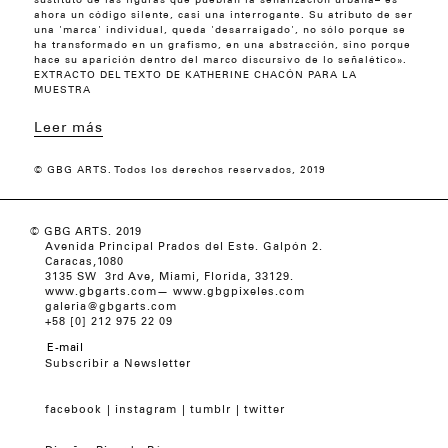
sustituto de las figuras que pueblan la señalización urbana– es
ahora un código silente, casi una interrogante. Su atributo de ser
una 'marca' individual, queda 'desarraigado', no sólo porque se
ha transformado en un grafismo, en una abstracción, sino porque
hace su aparición dentro del marco discursivo de lo señalético».
EXTRACTO DEL TEXTO DE KATHERINE CHACÓN PARA LA
MUESTRA
Leer más
© GBG ARTS. Todos los derechos reservados, 2019
© GBG ARTS. 2019
Avenida Principal Prados del Este. Galpón 2.
Caracas,1080
3135 SW 3rd Ave, Miami, Florida, 33129.
www.gbgarts.com
—
www.gbgpixeles.com
galeria@gbgarts.com
+58 [0] 212 975 22 09
Subscribir a Newsletter
facebook
instagram
tumblr
twitter