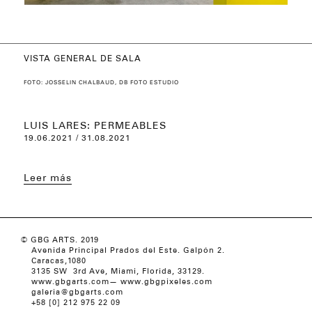
VISTA GENERAL DE SALA
VISTA DE SALA
VISTA DE SALA
FOTO: JOSSELIN CHALBAUD, DB FOTO ESTUDIO
LUIS LARES: PERMEABLES
19.06.2021 / 31.08.2021
Leer más
© GBG ARTS. 2019
Avenida Principal Prados del Este. Galpón 2.
Caracas,1080
3135 SW 3rd Ave, Miami, Florida, 33129.
www.gbgarts.com
—
www.gbgpixeles.com
galeria@gbgarts.com
+58 [0] 212 975 22 09