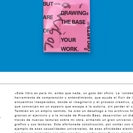
«Este libro es para mí, antes que nada, un gozo del oficio. La 'colabo
herramienta de comprensión y entendimiento, que ayuda el fluir de l
encuentros inesperados, donde el imaginario y el proceso creativo, 
que converjan en un espacio que escapa a la autoría, sin perder el 
También en un amplio sentido, ha sido un desahogo a los archivos fo
gracias al ejercicio y a la mirada de Ricardo Báez, desarrollar un d
-
través de nuevas lecturas sobre mi obra, armando un gran universo d
gráfico y sus texturas. Esta afortunada construcción, por contar con
ejemplo de esas causalidades universales, de esas afinidades electi