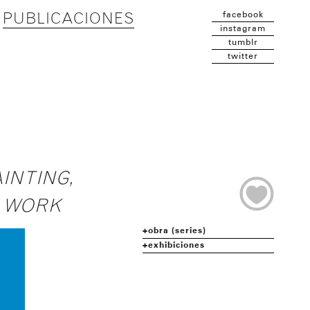
facebook
PUBLICACIONES
instagram
tumblr
twitter
INTING,
R WORK
obra (series)
exhibiciones