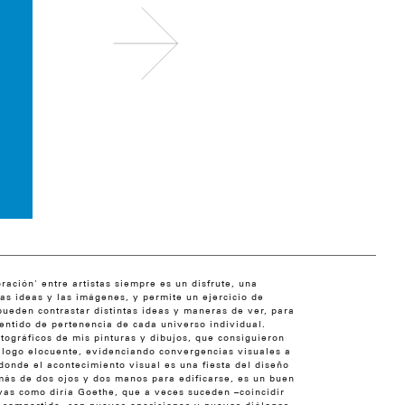
ración' entre artistas siempre es un disfrute, una
as ideas y las imágenes, y permite un ejercicio de
pueden contrastar distintas ideas y maneras de ver, para
sentido de pertenencia de cada universo individual.
tográficos de mis pinturas y dibujos, que consiguieron
iálogo elocuente, evidenciando convergencias visuales a
onde el acontecimiento visual es una fiesta del diseño
 más de dos ojos y dos manos para edificarse, es un buen
vas como diría Goethe, que a veces suceden –coincidir