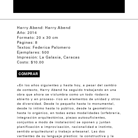
Harry Abend: Harry Abend
Año:
2014
Formato:
20 x 30 cm
Páginas:
8
Textos:
Federica Palomero
Ejemplares:
500
Impresión:
La Galaxia, Caracas
Costo: $
10.00
COMPRAR
«En los años siguientes y hasta hoy, a pesar del cambio
de contexto, Harry Abend ha seguido trabajando en una
obra que ahora se vislumbra como un todo -todavía
abierto y en proceso- rico en elementos de unidad y otros
de diversidad. Desde lo pequeño hasta lo monumental,
desde lo íntimo hasta lo público, desde la geométrico
hasta lo orgánico, en todas estas modalidades (orfebrería,
integración arquitectónica, piezas autosuficientes,
conjuntos a modo de instalación) se oponen y juntan
planificación e improvisación, racionalidad e instinto,
sentido arquitectural y trabajo artesanal. Las dos
vertientes de su lenguaje plástico: la constructiva y la