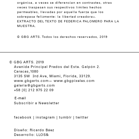
orgánica, a veces se diferencian en contrastes, otras
veces traspasan sus respectivos límites hechos
permeables, llevadas por aquella fuerza que los
sobrepasa felizmente: la libertad creadora».
EXTRACTO DEL TEXTO DE FEDERICA PALOMERO PARA LA
MUESTRA.
© GBG ARTS. Todos los derechos reservados, 2019
© GBG ARTS. 2019
Avenida Principal Prados del Este. Galpón 2.
Caracas,1080
3135 SW 3rd Ave, Miami, Florida, 33129.
www.gbgarts.com
—
www.gbgpixeles.com
galeria@gbgarts.com
+58 [0] 212 975 22 09
Subscribir a Newsletter
facebook
instagram
tumblr
twitter
Diseño:
Ricardo Báez
Desarrollo:
LLOS&