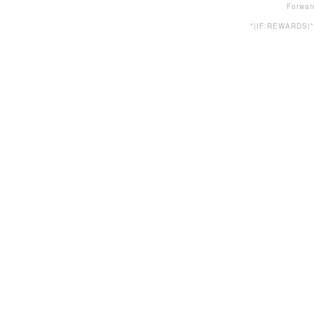
Forwar
*|IF:REWARDS|*