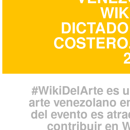
WIK
DICTADO
COSTERO. 
#WikiDelArte es u
arte venezolano en
del evento es atr
contribuir en 