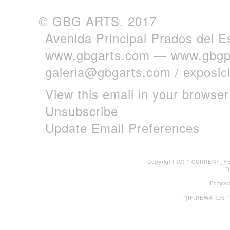
© GBG ARTS. 2017
Avenida Principal Prados del E
www.gbgarts.com
—
www.gbgp
galeria@gbgarts.com
/
exposi
View this email in your browser
Unsubscribe
Update Email Preferences
Copyright (C) *|CURRENT_YE
*
Forwar
*|IF:REWARDS|*