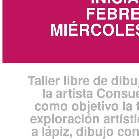
FEBRER
MIÉRCOLES
Taller libre de dib
la artista Consu
como objetivo la 
exploración artíst
a lápiz, dibujo con