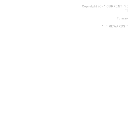
Copyright (C) *|CURRENT_YE
*
Forwar
*|IF:REWARDS|*