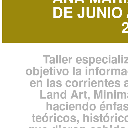
DE JUNIO 
Taller especial
objetivo la inform
en las corrientes 
Land Art, Minima
haciendo énfas
teóricos, históric