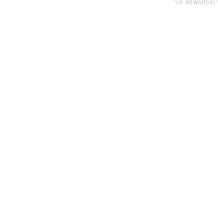
*|IF:REWARDS|*