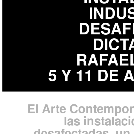
INDU
DESAF
DICT
RAFAEL
5 Y 11 DE 
El Arte Contempor
las instalac
desafectadas, un 