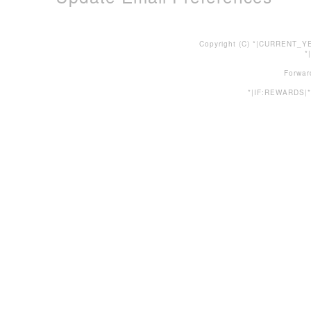
Copyright (C) *|CURRENT_YE
*
Forwar
*|IF:REWARDS|*