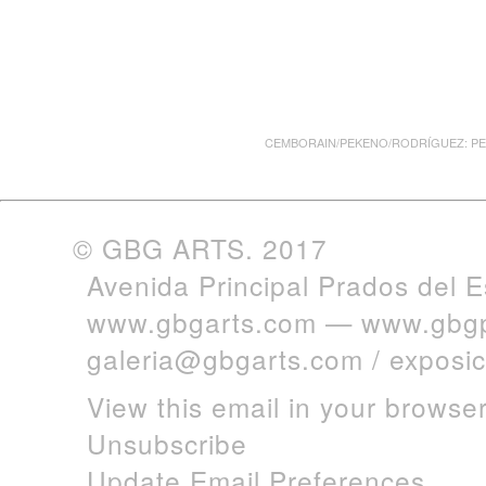
CEMBORAIN/PEKENO/RODRÍGUEZ: PER
© GBG ARTS. 2017
Avenida Principal Prados del 
www.gbgarts.com
—
www.gbgp
galeria@gbgarts.com
/
exposi
View this email in your browse
Unsubscribe
Update Email Preferences