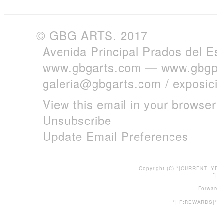
© GBG ARTS. 2017
Avenida Principal Prados del E
www.gbgarts.com
—
www.gbgp
galeria@gbgarts.com
/
exposi
View this email in your browser
Unsubscribe
Update Email Preferences
Copyright (C) *|CURRENT_YE
*
Forwar
*|IF:REWARDS|*