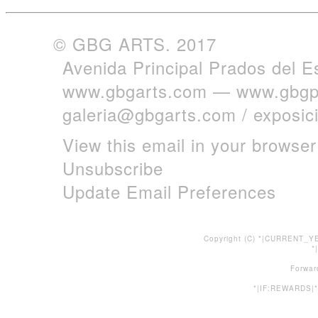
© GBG ARTS. 2017
Avenida Principal Prados del E
www.gbgarts.com
—
www.gbgp
galeria@gbgarts.com
/
exposi
View this email in your browser
Unsubscribe
Update Email Preferences
Copyright (C) *|CURRENT_YE
*
Forwar
*|IF:REWARDS|*