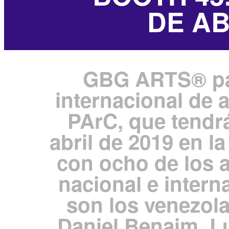
DE AB
GBG ARTS® part
internacional de
PArC, que tendrá
abril de 2019 en l
con ocho de los a
nacional e inter
son los venezol
Daniel Benaim, Lui