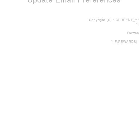
Copyright (C) *|CURRENT_YE
*
Forwar
*|IF:REWARDS|*