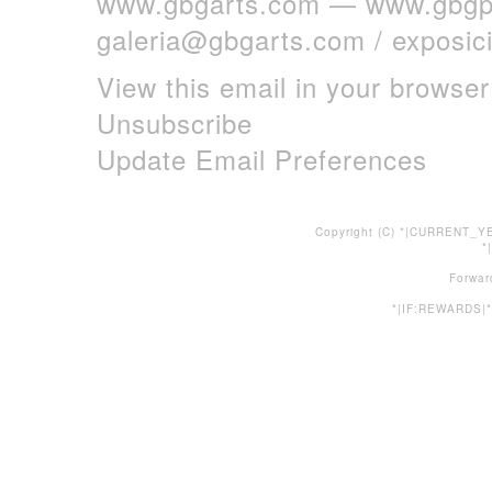
www.gbgarts.com
—
www.gbgp
galeria@gbgarts.com
/
exposi
View this email in your browser
Unsubscribe
Update Email Preferences
Copyright (C) *|CURRENT_YE
*
Forwar
*|IF:REWARDS|*