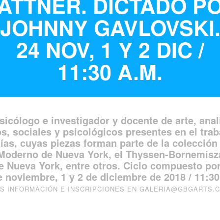
ATTNER. DICTADO P
JOHNNY GAVLOVSKI
24 NOV, 1 Y 2 DIC /
11:30 A.M.
icólogo e investigador y docente de arte, anal
s, sociales y psicológicos presentes en el tra
udías, cuyas piezas forman parte de la colección
Moderno de Nueva York, el Thyssen-Bornemisza
Nueva York, entre otros. Ciclo compuesto por
e noviembre, 1 y 2 de diciembre de 2018 / 11:30
S INFORMACIÓN E INSCRIPCIONES EN
GALERIA@GBGARTS.