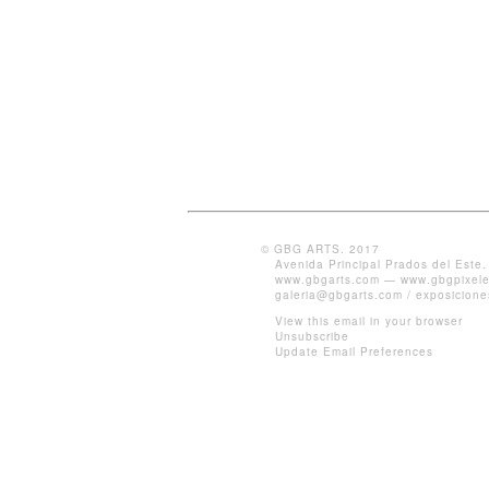
© GBG ARTS. 2017
Avenida Principal Prados del Este
www.gbgarts.com
—
www.gbgpixel
galeria@gbgarts.com
/
exposicion
View this email in your browser
Unsubscribe
Update Email Preferences