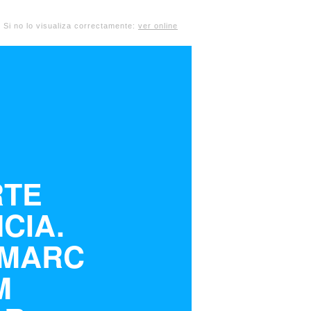
Si no lo visualiza correctamente:
ver online
RTE
CIA.
 MARC
M