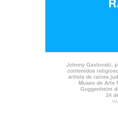
R
Johnny Gavlovski, ps
contenidos religioso
artista de raíces j
Museo de Arte 
Guggenheim de 
24 d
MÁ