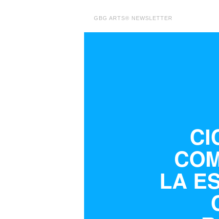
GBG ARTS® NEWSLETTER
CI
COM
LA E