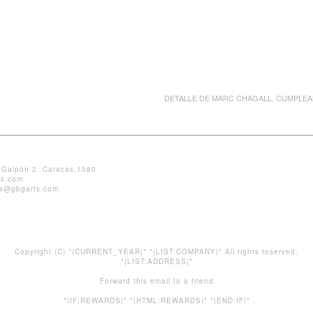
DETALLE DE MARC CHAGALL, CUMPLEA
. Galpón 2. Caracas,1080
es.com
es@gbgarts.com
Copyright (C) *|CURRENT_YEAR|* *|LIST:COMPANY|* All rights reserved.
*|LIST:ADDRESS|*
Forward
this email to a friend
*|IF:REWARDS|* *|HTML:REWARDS|* *|END:IF|*