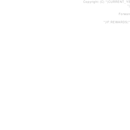
Copyright (C) *|CURRENT_YE
*
Forwar
*|IF:REWARDS|*