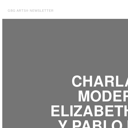
GBG ARTS® NEWSLETTER
CHARLA
MODE
ELIZABET
Y PABLO 