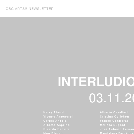
GBG ARTS® NEWSLETTER
INTERLUDI
03.11.
Harry Abend
Alberto Cavalieri
Vicente Antonorsi
Cristina Colichón
Carlos Anzola
Franco Contreras
Alberto Asprino
Melissa Dupont
Ricardo Benaim
José Antonio Ferná
Muu Blanco
Magdalena Fernánde