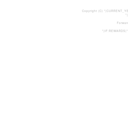
Copyright (C) *|CURRENT_YE
*
Forwar
*|IF:REWARDS|*