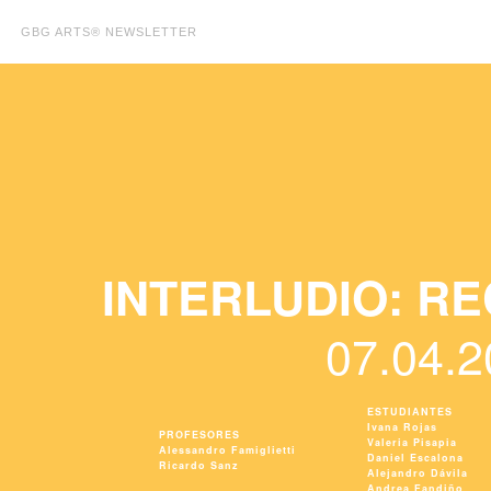
GBG ARTS® NEWSLETTER
INTERLUDIO: R
07.04.
ESTUDIANTES
Ivana Rojas
PROFESORES
Valeria Pisapia
Alessandro Famiglietti
Daniel Escalona
Ricardo Sanz
Alejandro Dávila
Andrea Fandiño