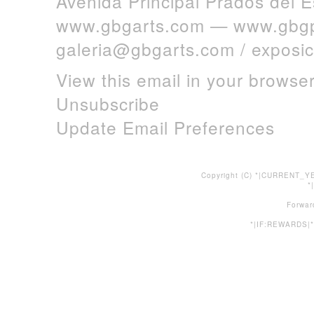
Avenida Principal Prados del 
www.gbgarts.com
—
www.gbgp
galeria@gbgarts.com
/
exposi
View this email in your browse
Unsubscribe
Update Email Preferences
Copyright (C) *|CURRENT_YE
*
Forwar
*|IF:REWARDS|*