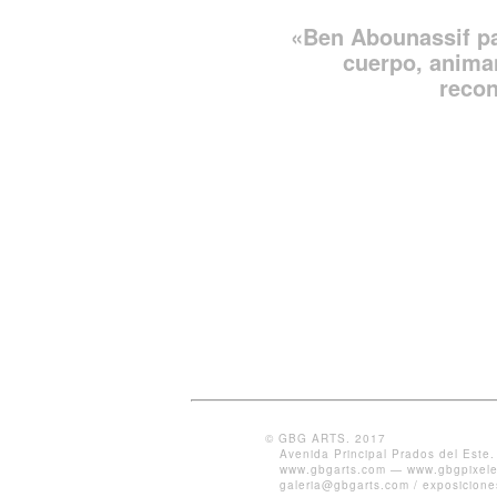
«Ben Abounassif pa
cuerpo, animan
recon
© GBG ARTS. 2017
Avenida Principal Prados del Este
www.gbgarts.com
—
www.gbgpixel
galeria@gbgarts.com
/
exposicion