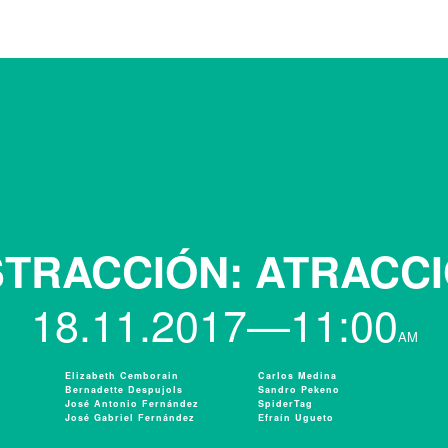
TRACCIÓN: ATRACC
18.11.2017—11:00
AM
Elizabeth Cemborain
Carlos Medina
Bernadette Despujols
Sandro Pekeno
José Antonio Fernández
SpiderTag
José Gabriel Fernández
Efraín Ugueto