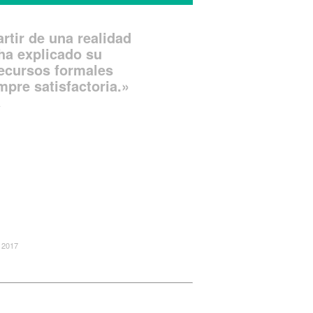
rtir de una realidad
ha explicado su
recursos formales
mpre satisfactoria.»
A
 2017