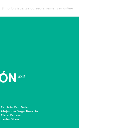
Si no lo visualiza correctamente:
ver online
IÓN
#32
Patricia Van Dalen
Alejandro Vega Beuvrin
Piers Veness
Javier Vivas