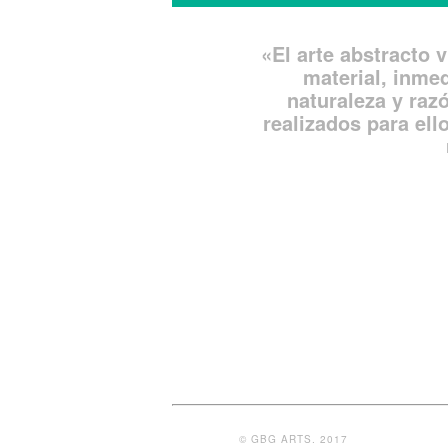
«El arte abstracto 
material, inme
naturaleza y raz
realizados para ell
© GBG ARTS. 2017